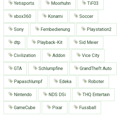
Yetisports
Moorhuhn
TiF03
Google
Neu hier?
Mediadaten
Erweitere Suche
xbox360
Konami
Soccer
Presse News
Suchanfragen
Zufallsartikel
Sony
Fernbedienung
Playstation2
Kategoriewolke
dtp
Playback-Kit
Sid Meier
Tagwolke
Civilization
Addon
Vice City
GTA
Schlumpfine
GrandTheft Auto
Papaschlumpf
Edeka
Roboter
Nintendo
NDS DSi
THQ Entertain
GameCube
Pixar
Fussball