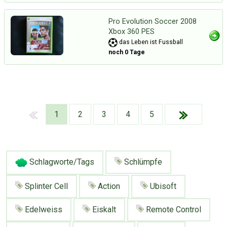
Pro Evolution Soccer 2008
Xbox 360 PES
das Leben ist Fussball
noch 0 Tage
1
2
3
4
5
Schlagworte/Tags
Schlümpfe
Splinter Cell
Action
Ubisoft
Über Tauschbu↔de
Kategorien
Edelweiss
Eiskalt
Remote Control
Mit Email
Twitter
Facebook
Tauschbons
Neue Artikel