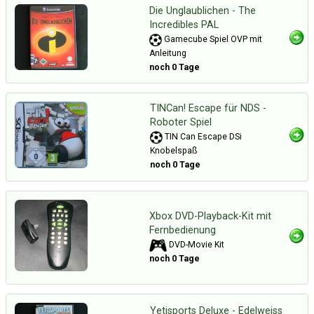
Die Unglaublichen - The
Incredibles PAL
Gamecube Spiel OVP mit
Anleitung
noch 0 Tage
TINCan! Escape für NDS -
Roboter Spiel
TIN Can Escape DSi
Knobelspaß
noch 0 Tage
Xbox DVD-Playback-Kit mit
Fernbedienung
DVD-Movie Kit
noch 0 Tage
Yetisports Deluxe - Edelweiss