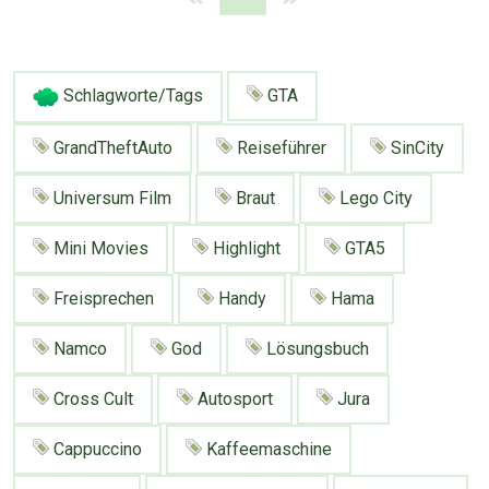
Schlagworte/Tags
GTA
GrandTheftAuto
Reiseführer
SinCity
Universum Film
Braut
Lego City
Mini Movies
Highlight
GTA5
Freisprechen
Handy
Hama
Namco
God
Lösungsbuch
Cross Cult
Autosport
Jura
Cappuccino
Kaffeemaschine