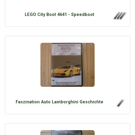
LEGO City Boot 4641 - Speedboot
Faszination Auto Lamborghini Geschichte
Über Tauschbu↔de
Kategorien
Mit Email
Twitter
Facebook
Tauschbons
Neue Artikel