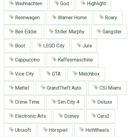
Weihnachten
God
Highlight
Google
Neu hier?
Mediadaten
Erweitere Suche
Rennwagen
Warner Home
Roary
Presse News
Suchanfragen
Zufallsartikel
Ben Eddie
Stiller Murphy
Gangster
Kategoriewolke
Boot
LEGO City
Jura
Tagwolke
Cappuccino
Kaffeemaschine
Vice City
GTA
Matchbox
Mattel
GrandTheft Auto
CSI:Miami
Crime Time
Sim City 4
Deluxe
Electronic Arts
Disney
Cars2
Ubisoft
Hörspiel
HotWheels