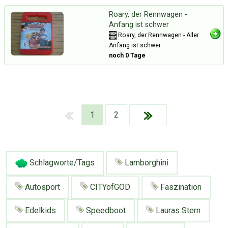
Roary, der Rennwagen -
Anfang ist schwer
Roary, der Rennwagen - Aller
Anfang ist schwer
noch 0 Tage
1
2
Schlagworte/Tags
Lamborghini
Autosport
CITYofGOD
Faszination
Über Tauschbu↔de
Kategorien
Edelkids
Speedboot
Lauras Stern
Mit Email
Twitter
Facebook
Tauschbons
Neue Artikel