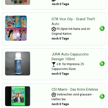
noch 0 Tage
GTA Vice City - Grand Theft
Auto
PC-Spiel mit Karte und im
Original Karton
noch 0 Tage
JURA Auto-Cappuccino
Reiniger 100ml
z.B. für Impressa Z5
Cappuccino Düse
noch 0 Tage
CSI Miami - Das Krimi Erlebnis
Verbrechen sind grausam -
Helfen Sie
noch 0 Tage