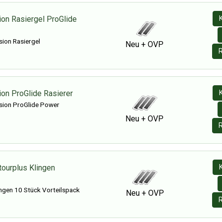
sion Rasiergel ProGlide
sion Rasiergel
Neu + OVP
R
sion ProGlide Rasierer
usion ProGlide Power
Neu + OVP
R
ntourplus Klingen
lingen 10 Stück Vorteilspack
Neu + OVP
R