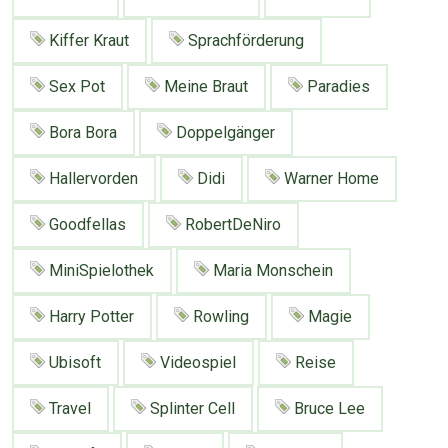
Google
Neu hier?
Mediadaten
Erweitere Suche
Kiffer Kraut
Sprachförderung
Presse News
Suchanfragen
Sex Pot
Meine Braut
Paradies
Zufallsartikel
Bora Bora
Doppelgänger
Kategoriewolke
Tagwolke
Hallervorden
Didi
Warner Home
Goodfellas
RobertDeNiro
MiniSpielothek
Maria Monschein
Harry Potter
Rowling
Magie
Ubisoft
Videospiel
Reise
Travel
Splinter Cell
Bruce Lee