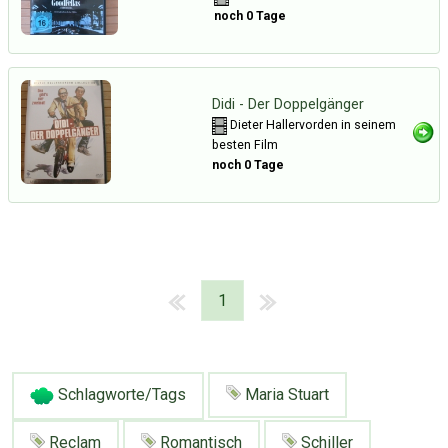
noch 0 Tage
Didi - Der Doppelgänger
Dieter Hallervorden in seinem
besten Film
noch 0 Tage
1
Schlagworte/Tags
Maria Stuart
Über Tauschbu↔de
Kategorien
Mit Email
Twitter
Facebook
Reclam
Romantisch
Schiller
Tauschbons
Neue Artikel