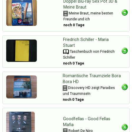
Doppel Blu-ray Sex Pot 3D &
Meine Braut
Meine Braut, meine besten
Freunde und ich
noch 0 Tage
Friedrich Schiller - Maria
Stuart
Taschenbuch von Friedrich
Schiller
noch 0 Tage
Romantische Traumziele Bora
Bora HD
Discovery HD zeigt Paradies
und Trauminseln
noch 0 Tage
Goodfellas - Good Fellas
Mafia
Robert De Niro