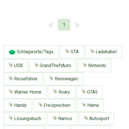
1
Schlagworte/Tags
GTA
Ladekabel
USB
GrandTheftAuto
Nintendo
Reiseführer
Rennwagen
Warner Home
Roary
GTA5
Handy
Freisprechen
Hama
Lösungsbuch
Namco
Autosport