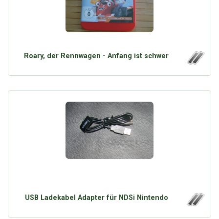
Google
Neu hier?
Mediadaten
Erweitere Suche
Presse News
Suchanfragen
Zufallsartikel
Roary, der Rennwagen - Anfang ist schwer
Kategoriewolke
Tagwolke
USB Ladekabel Adapter für NDSi Nintendo