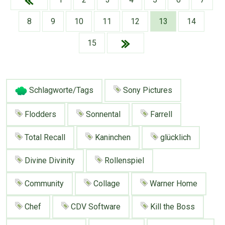
Google
Neu hier?
Mediadaten
Erweitere Suche
8
9
10
11
12
13
14
Presse News
Suchanfragen
15
Zufallsartikel
Kategoriewolke
Tagwolke
Schlagworte/Tags
Sony Pictures
Flodders
Sonnental
Farrell
Total Recall
Kaninchen
glücklich
Divine Divinity
Rollenspiel
Community
Collage
Warner Home
Chef
CDV Software
Kill the Boss