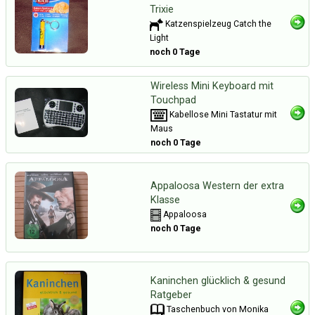
Trixie
Katzenspielzeug Catch the
Light
noch 0 Tage
Wireless Mini Keyboard mit
Touchpad
Kabellose Mini Tastatur mit
Maus
noch 0 Tage
Appaloosa Western der extra
Klasse
Appaloosa
noch 0 Tage
Kaninchen glücklich & gesund
Ratgeber
Taschenbuch von Monika