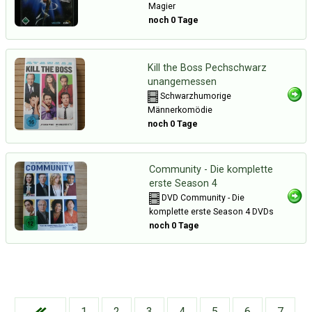
Magier
noch 0 Tage
Kill the Boss Pechschwarz
unangemessen
Schwarzhumorige
Männerkomödie
noch 0 Tage
Community - Die komplette
erste Season 4
DVD Community - Die
komplette erste Season 4 DVDs
noch 0 Tage
Über Tauschbu↔de
Kategorien
Mit Email
Twitter
Facebook
Tauschbons
Neue Artikel
1
2
3
4
5
6
7