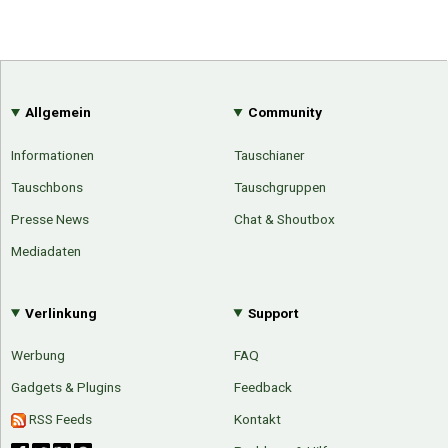
Allgemein
Community
Informationen
Tauschianer
Tauschbons
Tauschgruppen
Presse News
Chat & Shoutbox
Mediadaten
Verlinkung
Support
Werbung
FAQ
Gadgets & Plugins
Feedback
Über Tauschbu↔de
Kategorien
Mit Email
Twitter
Facebook
RSS Feeds
Kontakt
Tauschbons
Neue Artikel