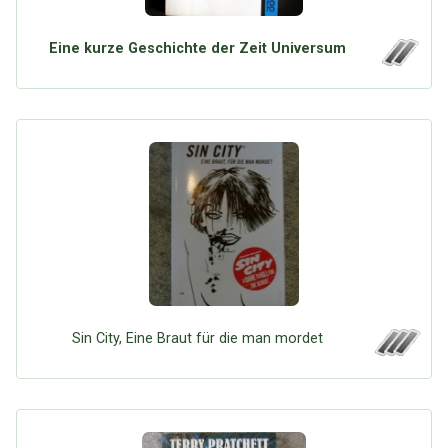
Eine kurze Geschichte der Zeit Universum
Sin City, Eine Braut für die man mordet
Über Tauschbu↔de
Kategorien
Mit Email
Twitter
Facebook
Tauschbons
Neue Artikel