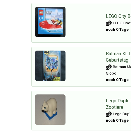
LEGO City B
LEGO Boot
noch 0 Tage
Batman XL L
Geburtstag
Batman Mot
Globo
noch 0 Tage
Lego Duplo 
Zootiere
Lego Duplo
noch 0 Tage