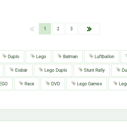
1
2
3
Duplo
Lego
Batman
Luftballon
Eisbär
Lego Duplo
Stunt Rally
Du
EGO
Race
DVD
Lego Games
Lego