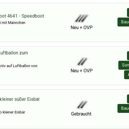
oot 4641 - Speedboot
Baue
 mit Männchen
Neu + OVP
uftballon zum
Son
iv auf Luftballon von
Neu + OVP
kleiner süßer Eisbär
Baue
 kleiner Eisbär
Gebraucht