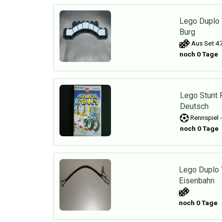
Lego Duplo 
Burg
Aus Set 47
noch 0 Tage
Lego Stunt 
Deutsch
Rennspiel 
noch 0 Tage
Lego Duplo 
Eisenbahn
noch 0 Tage