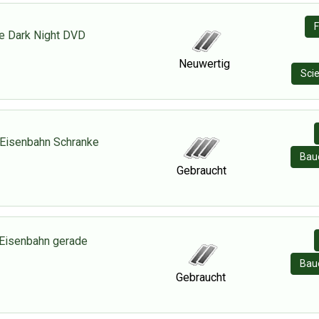
F
e Dark Night DVD
Neuwertig
Scie
Eisenbahn Schranke
Baue
Gebraucht
Eisenbahn gerade
Baue
Gebraucht