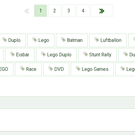
1
2
3
4
Duplo
Lego
Batman
Luftballon
Eisbär
Lego Duplo
Stunt Rally
Du
EGO
Race
DVD
Lego Games
Lego