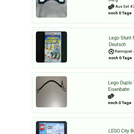
Aus Set 47
noch 0 Tage
Lego Stunt 
Deutsch
Rennspiel 
noch 0 Tage
Lego Duplo 
Eisenbahn
noch 0 Tage
LEGO City B