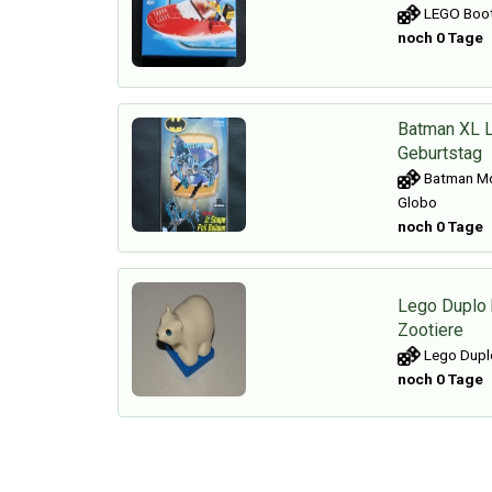
LEGO Boot
noch 0 Tage
Batman XL L
Geburtstag
Batman Mot
Globo
noch 0 Tage
Lego Duplo 
Zootiere
Lego Duplo
noch 0 Tage