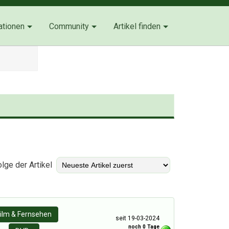
ationen
Community
Artikel finden
)
lge der Artikel
ilm & Fernsehen
seit 19-03-2024
noch 0 Tage