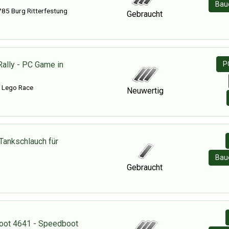
Baue
85 Burg Ritterfestung
Gebraucht
Rally - PC Game in
P
- Lego Race
Neuwertig
Tankschlauch für
Baue
Gebraucht
oot 4641 - Speedboot