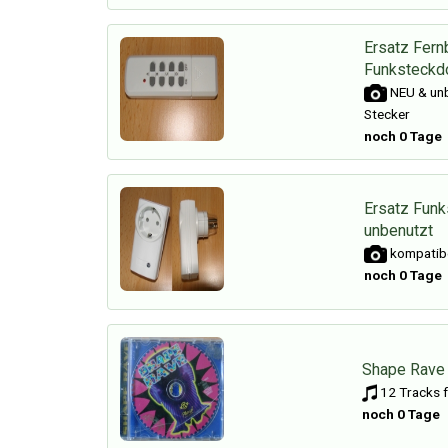
Ersatz Fer
Funksteckd
NEU & unb
Stecker
noch 0 Tage
Ersatz Funk
unbenutzt
kompatibe
noch 0 Tage
Shape Rave 
12 Tracks f
noch 0 Tage