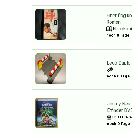
Einer flog ü
Roman
Klassiker d
noch 0 Tage
Lego Duplo 
noch 0 Tage
Jimmy Neutr
Erfinder DV
Er ist Cleve
noch 0 Tage