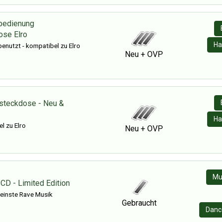
nbedienung
ose Elro
Ha
enutzt - kompatibel zu Elro
Neu + OVP
steckdose - Neu &
Ha
l zu Elro
Neu + OVP
Mu
CD - Limited Edition
einste Rave Musik
Gebraucht
Danc