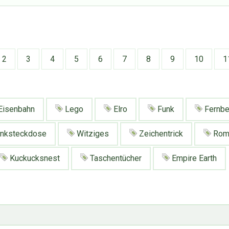
2
3
4
5
6
7
8
9
10
1
Eisenbahn
Lego
Elro
Funk
Fernbe
nksteckdose
Witziges
Zeichentrick
Rom
Kuckucksnest
Taschentücher
Empire Earth