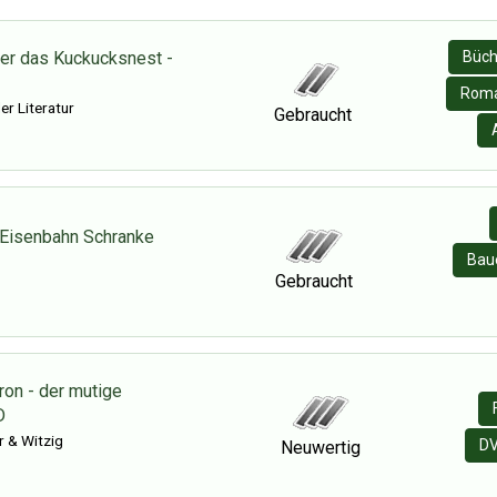
ber das Kuckucksnest -
Büch
Roma
er Literatur
Gebraucht
Eisenbahn Schranke
Baue
Gebraucht
on - der mutige
D
r & Witzig
D
Neuwertig