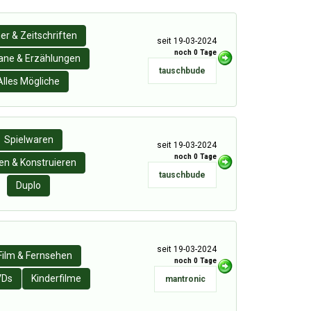
er & Zeitschriften
seit 19-03-2024
noch 0 Tage
ne & Erzählungen
tauschbude
Alles Mögliche
Spielwaren
seit 19-03-2024
noch 0 Tage
n & Konstruieren
tauschbude
Duplo
seit 19-03-2024
Film & Fernsehen
noch 0 Tage
VDs
Kinderfilme
mantronic