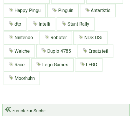
Google
Neu hier?
Mediadaten
Erweitere Suche
Happy Pingu
Pinguin
Antartktis
Presse News
Suchanfragen
dtp
Intelli
Stunt Rally
Zufallsartikel
Nintendo
Roboter
NDS DSi
Kategoriewolke
Tagwolke
Weiche
Duplo 4785
Ersatzteil
Race
Lego Games
LEGO
Moorhuhn
zurück zur Suche