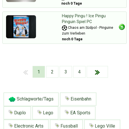
noch 0 Tage
Happy Pingu ! Ice Pingu
Pinguin Spiel PC
Chaos am Südpol - Pinguine
zum Verlieben
noch 0 Tage
1
2
3
4
Schlagworte/Tags
Eisenbahn
Duplo
Lego
EA Sports
Über Tauschbu↔de
Kategorien
Mit Email
Twitter
Facebook
Electronic Arts
Fussball
Lego Ville
Tauschbons
Neue Artikel