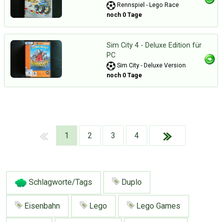
Rennspiel - Lego Race
noch 0 Tage
Sim City 4 - Deluxe Edition für
PC
Sim City - Deluxe Version
noch 0 Tage
1
2
3
4
Schlagworte/Tags
Duplo
Über Tauschbu↔de
Kategorien
Eisenbahn
Lego
Lego Games
Mit Email
Twitter
Facebook
Tauschbons
Neue Artikel