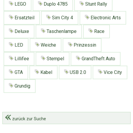
Google
Neu hier?
LEGO
Duplo 4785
Stunt Rally
Mediadaten
Erweitere Suche
Ersatzteil
Sim City 4
Electronic Arts
Presse News
Suchanfragen
Zufallsartikel
Deluxe
Taschenlampe
Race
Kategoriewolke
LED
Weiche
Prinzessin
Tagwolke
Lillifee
Stempel
GrandTheft Auto
GTA
Kabel
USB 2.0
Vice City
Grundig
zurück zur Suche