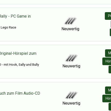
Rally - PC Game in
P
- Lego Race
Neuwertig
Original-Hörspiel zum
M
Hör
 - mit Hook, Sally und Bully
Neuwertig
M
buch zum Film Audio-CD
Hör
Neuwertig