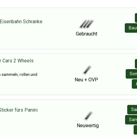
Eisenbahn Schranke
Baue
Gebraucht
r Cars 2 Wheels
Son
 sammeln, rollen und
Neu + OVP
ticker fürs Panini
Sa
Sam
Neuwertig