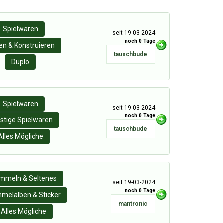
Spielwaren
seit 19-03-2024
noch 0 Tage
n & Konstruieren
tauschbude
Duplo
Spielwaren
seit 19-03-2024
noch 0 Tage
stige Spielwaren
tauschbude
Alles Mögliche
mmeln & Seltenes
seit 19-03-2024
noch 0 Tage
melalben & Sticker
mantronic
Alles Mögliche