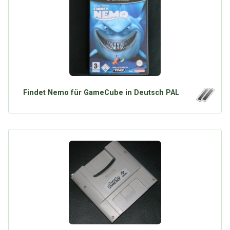
Google
Neu hier?
Mediadaten
Erweitere Suche
Presse News
Suchanfragen
Zufallsartikel
Kategoriewolke
Tagwolke
Findet Nemo für GameCube in Deutsch PAL