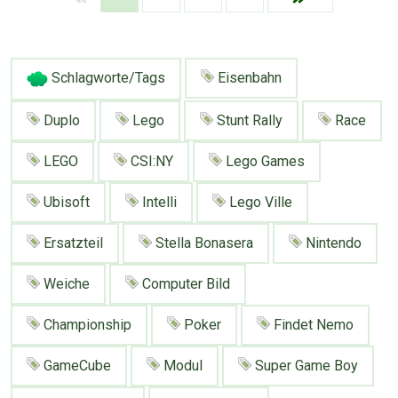
Schlagworte/Tags
Eisenbahn
Duplo
Lego
Stunt Rally
Race
LEGO
CSI:NY
Lego Games
Ubisoft
Intelli
Lego Ville
Ersatzteil
Stella Bonasera
Nintendo
Weiche
Computer Bild
Championship
Poker
Findet Nemo
GameCube
Modul
Super Game Boy