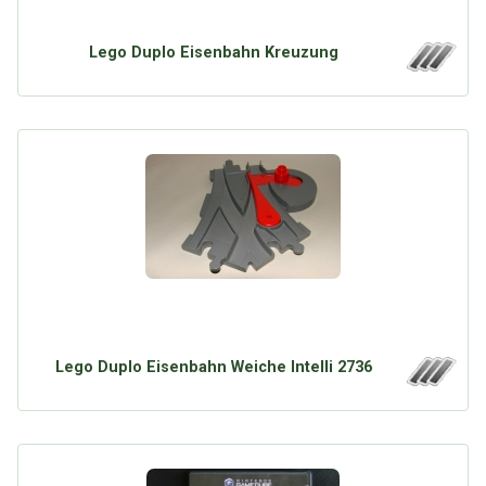
Lego Duplo Eisenbahn Kreuzung
Lego Duplo Eisenbahn Weiche Intelli 2736
Über Tauschbu↔de
Kategorien
Mit Email
Twitter
Facebook
Tauschbons
Neue Artikel