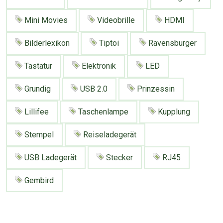
Google
Neu hier?
Mediadaten
Erweitere Suche
Mini Movies
Videobrille
HDMI
Presse News
Suchanfragen
Bilderlexikon
Tiptoi
Ravensburger
Zufallsartikel
Tastatur
Elektronik
LED
Kategoriewolke
Tagwolke
Grundig
USB 2.0
Prinzessin
Lillifee
Taschenlampe
Kupplung
Stempel
Reiseladegerät
USB Ladegerät
Stecker
RJ45
Gembird