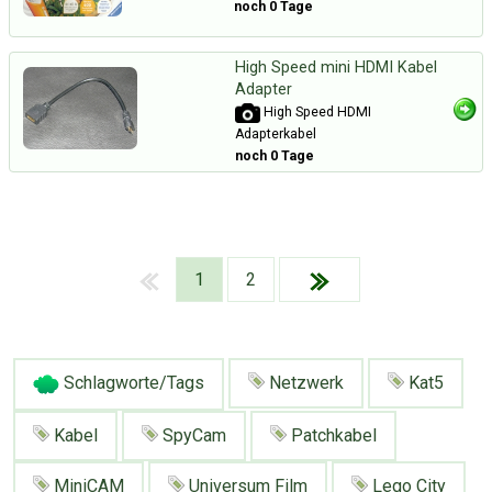
noch 0 Tage
High Speed mini HDMI Kabel
Adapter
High Speed HDMI
Adapterkabel
noch 0 Tage
1
2
Schlagworte/Tags
Netzwerk
Kat5
Kabel
SpyCam
Patchkabel
Über Tauschbu↔de
Kategorien
Mit Email
Twitter
Facebook
MiniCAM
Universum Film
Lego City
Tauschbons
Neue Artikel