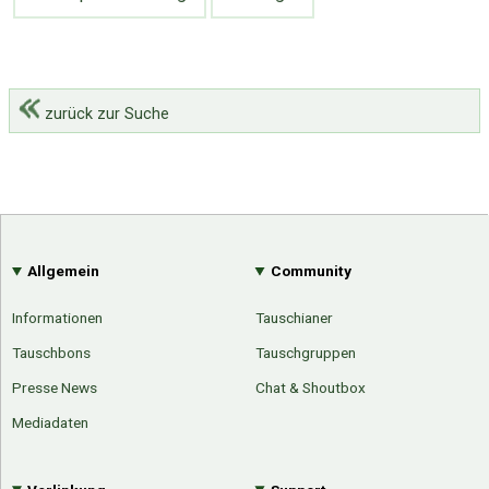
zurück zur Suche
Allgemein
Community
Informationen
Tauschianer
Tauschbons
Tauschgruppen
Presse News
Chat & Shoutbox
Mediadaten
Über Tauschbu↔de
Kategorien
Mit Email
Twitter
Facebook
Tauschbons
Neue Artikel