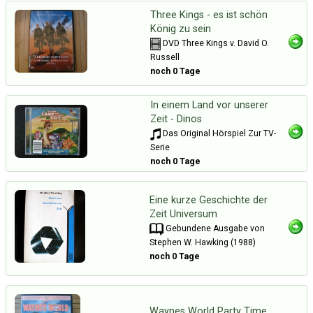
Three Kings - es ist schön
König zu sein
DVD Three Kings v. David O.
Russell
noch 0 Tage
In einem Land vor unserer
Zeit - Dinos
Das Original Hörspiel Zur TV-
Serie
noch 0 Tage
Eine kurze Geschichte der
Zeit Universum
Gebundene Ausgabe von
Stephen W. Hawking (1988)
noch 0 Tage
Waynes World Party Time