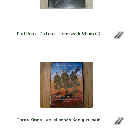
Google
Neu hier?
Mediadaten
Erweitere Suche
Presse News
Suchanfragen
Zufallsartikel
Daft Punk - Da Funk - Homework Album CD
Kategoriewolke
Tagwolke
Three Kings - es ist schön König zu sein