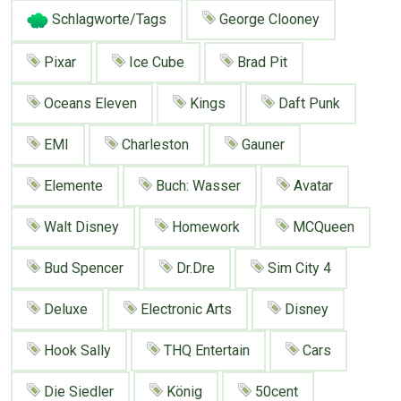
Schlagworte/Tags
George Clooney
Pixar
Ice Cube
Brad Pit
Oceans Eleven
Kings
Daft Punk
EMI
Charleston
Gauner
Elemente
Buch: Wasser
Avatar
Walt Disney
Homework
MCQueen
Bud Spencer
Dr.Dre
Sim City 4
Deluxe
Electronic Arts
Disney
Hook Sally
THQ Entertain
Cars
Die Siedler
König
50cent