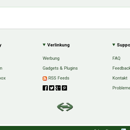
y
Verlinkung
Suppo
Werbung
FAQ
en
Gadgets & Plugins
Feedbac
box
RSS Feeds
Kontakt
Probleme
aw