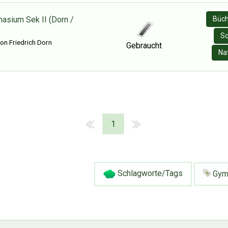
asium Sek II (Dorn /
Büch
Sc
n Friedrich Dorn
Gebraucht
Na
1
Schlagworte/Tags
Gym