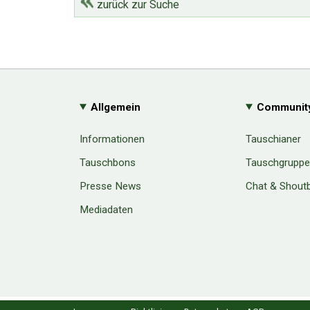
zurück zur Suche
Allgemein
Communit
Informationen
Tauschianer
Tauschbons
Tauschgrupp
Presse News
Chat & Shout
Mediadaten
Cookie Consent plugin for the EU cookie l