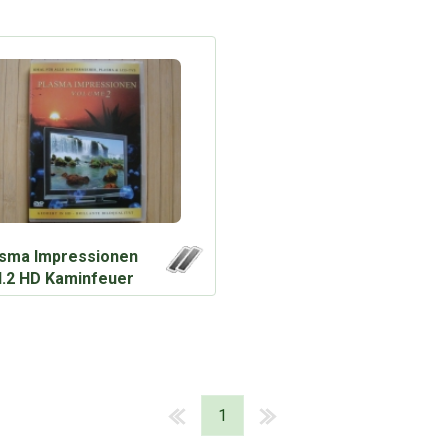
sma Impressionen
l.2 HD Kaminfeuer
1