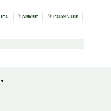
asma
Aquarium
Plasma Vision
rt
k