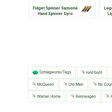
Fidget Spinner Samione
Lego
Hand Spinner Gyro
Li
Schlagworte/Tags
rund bunt
McQueen
Old Men
No Coun
Warner Home
Rennwagen
R