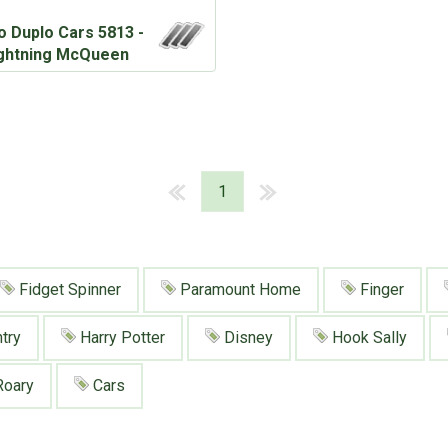
 Duplo Cars 5813 -
ghtning McQueen
1
Fidget Spinner
Paramount Home
Finger
try
Harry Potter
Disney
Hook Sally
oary
Cars