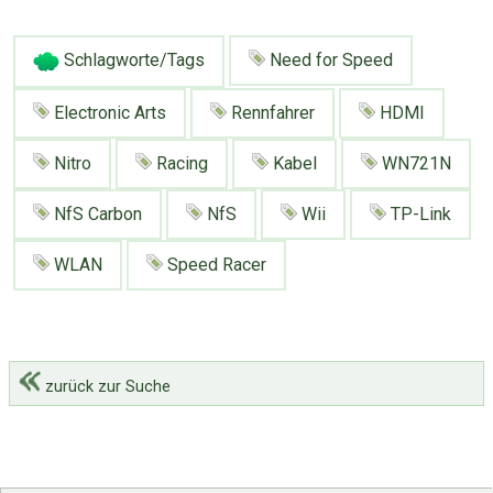
Google
Neu hier?
Mediadaten
Erweitere Suche
Schlagworte/Tags
Need for Speed
Presse News
Suchanfragen
Zufallsartikel
Electronic Arts
Rennfahrer
HDMI
Kategoriewolke
Nitro
Racing
Kabel
WN721N
Tagwolke
NfS Carbon
NfS
Wii
TP-Link
WLAN
Speed Racer
zurück zur Suche