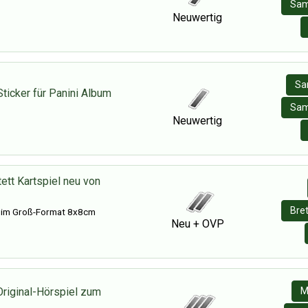
Sam
Neuwertig
Sa
Sticker für Panini Album
Sam
Neuwertig
ett Kartspiel neu von
Bret
 im Groß-Format 8x8cm
Neu + OVP
Original-Hörspiel zum
M