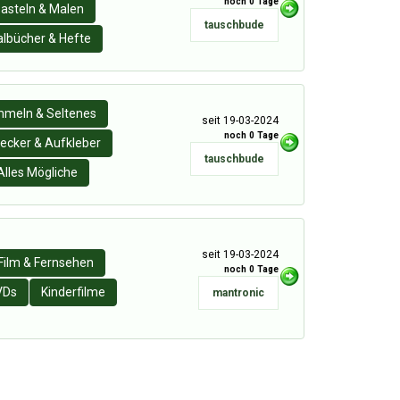
noch 0 Tage
asteln & Malen
tauschbude
lbücher & Hefte
meln & Seltenes
seit 19-03-2024
noch 0 Tage
ecker & Aufkleber
tauschbude
Alles Mögliche
seit 19-03-2024
Film & Fernsehen
noch 0 Tage
VDs
Kinderfilme
mantronic