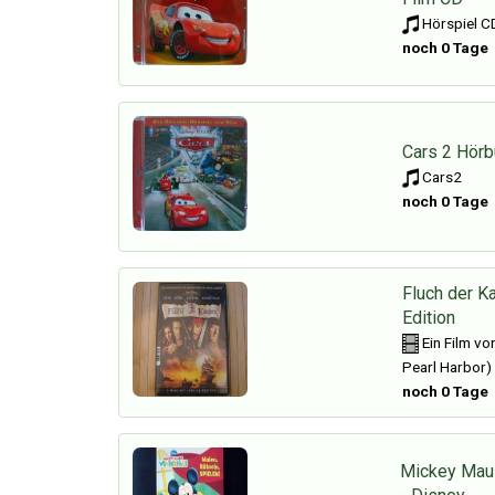
Hörspiel CD
noch 0 Tage
Cars 2 Hör
Cars2
noch 0 Tage
Fluch der K
Edition
Ein Film vo
Pearl Harbor)
noch 0 Tage
Mickey Mau