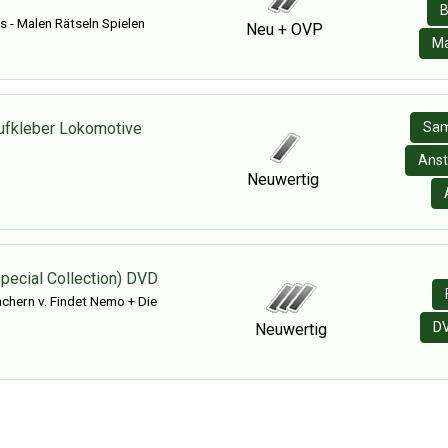
B
 - Malen Rätseln Spielen
Neu + OVP
Ma
fkleber Lokomotive
Sam
Anst
Neuwertig
Special Collection) DVD
chern v. Findet Nemo + Die
D
Neuwertig