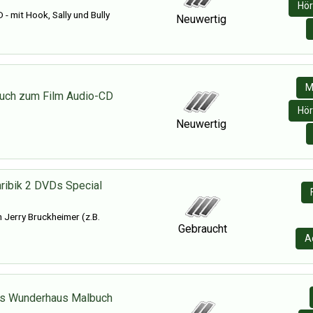
Hör
 - mit Hook, Sally und Bully
Neuwertig
M
buch zum Film Audio-CD
Hör
Neuwertig
aribik 2 DVDs Special
n Jerry Bruckheimer (z.B.
Gebraucht
A
s Wunderhaus Malbuch