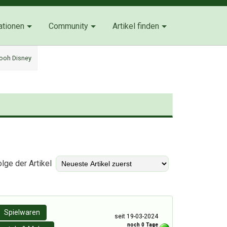
ationen
Community
Artikel finden
Pooh Disney
)
lge der Artikel
Spielwaren
seit 19-03-2024
noch 0 Tage