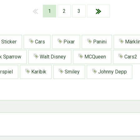
1
2
3
Sticker
Cars
Pixar
Panini
Märkli
k Sparrow
Walt Disney
MCQueen
Cars2
rspiel
Karibik
Smiley
Johnny Depp