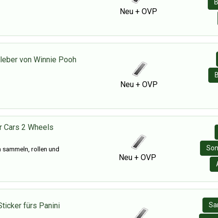
B
Neu + OVP
kleber von Winnie Pooh
B
Neu + OVP
r Cars 2 Wheels
Son
 sammeln, rollen und
Neu + OVP
ticker fürs Panini
Sa