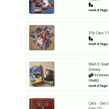
noch 0 Tage
25x Cars 1 
noch 0 Tage
Wall-E Quart
Disney
32 Karten
(WallE)
noch 0 Tage
Cars - Das 
Film CD