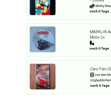
- Disney
Micky Maus
noch 0 Tage
MÄRKLIN Au
Motiv 2x
noch 0 Tage
Cars Film (
von den Ma
Unglaublichen
noch 0 Tage