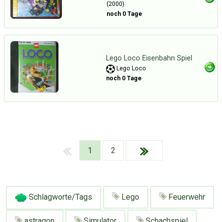
(2000)
noch 0 Tage
Lego Loco Eisenbahn Spiel
Lego Loco
noch 0 Tage
1
2
Schlagworte/Tags
Lego
Feuerwehr
Über Tauschbu↔de
Kategorien
Mit Email
Twitter
Facebook
Tauschbons
Neue Artikel
astragon
Simulator
Schachspiel