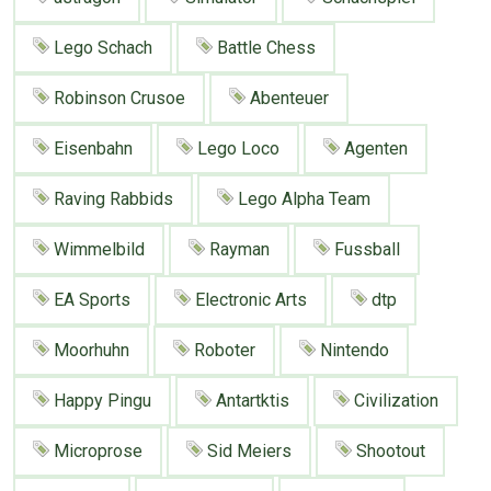
Google
Neu hier?
Mediadaten
Erweitere Suche
Lego Schach
Battle Chess
Presse News
Suchanfragen
Robinson Crusoe
Abenteuer
Zufallsartikel
Kategoriewolke
Eisenbahn
Lego Loco
Agenten
Tagwolke
Raving Rabbids
Lego Alpha Team
Wimmelbild
Rayman
Fussball
EA Sports
Electronic Arts
dtp
Moorhuhn
Roboter
Nintendo
Happy Pingu
Antartktis
Civilization
Microprose
Sid Meiers
Shootout