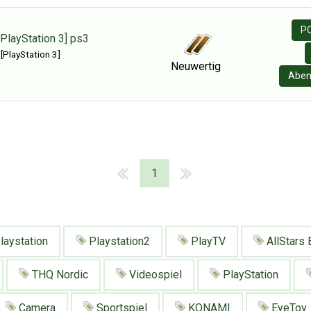
PC
[PlayStation 3] ps3
 [PlayStation 3]
Neuwertig
Aben
1
laystation
Playstation2
PlayTV
AllStars 
THQ Nordic
Videospiel
PlayStation
Camera
Sportspiel
KONAMI
EyeToy