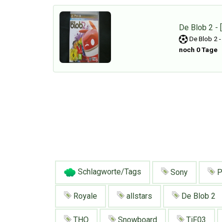
De Blob 2 - 
De Blob 2 -
noch 0 Tage
Schlagworte/Tags
Sony
P
Royale
allstars
De Blob 2
THQ
Snowboard
TiF03