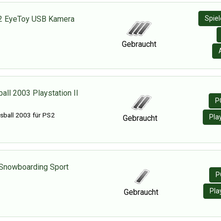
 2 EyeToy USB Kamera
Spie
Gebraucht
ball 2003 Playstation II
P
sball 2003 für PS2
Pla
Gebraucht
 Snowboarding Sport
P
Pla
Gebraucht