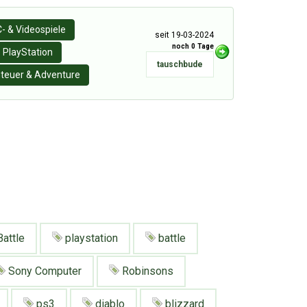
- & Videospiele
seit 19-03-2024
noch 0 Tage
PlayStation
tauschbude
teuer & Adventure
Battle
playstation
battle
Sony Computer
Robinsons
ps3
diablo
blizzard