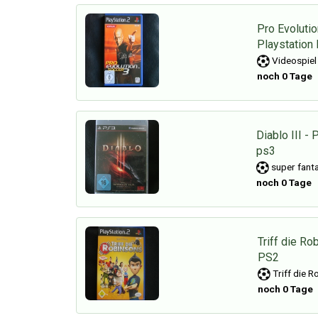
Pro Evolutio
Playstation
Videospiel
noch 0 Tage
Diablo III - 
ps3
super fanta
noch 0 Tage
Triff die Ro
PS2
Triff die 
noch 0 Tage