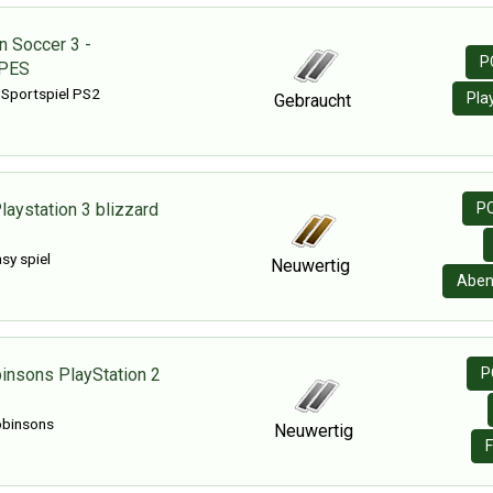
n Soccer 3 -
P
 PES
 Sportspiel PS2
Pla
Gebraucht
Playstation 3 blizzard
PC
sy spiel
Neuwertig
Aben
binsons PlayStation 2
P
Robinsons
Neuwertig
F