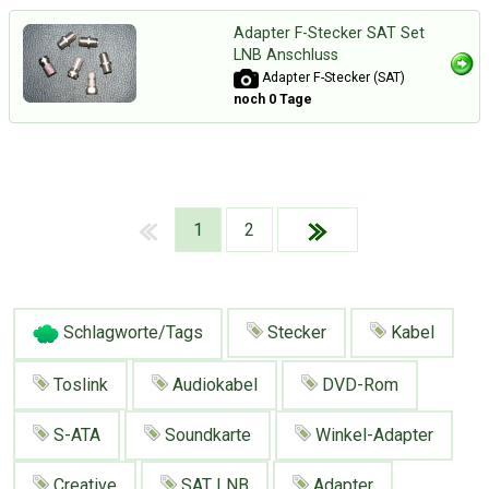
Adapter F-Stecker SAT Set
LNB Anschluss
Adapter F-Stecker (SAT)
noch 0 Tage
1
2
Schlagworte/Tags
Stecker
Kabel
Toslink
Audiokabel
DVD-Rom
S-ATA
Soundkarte
Winkel-Adapter
Über Tauschbu↔de
Kategorien
Mit Email
Twitter
Facebook
Creative
SAT LNB
Adapter
Tauschbons
Neue Artikel