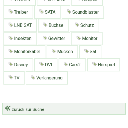
Google
Neu hier?
Mediadaten
Erweitere Suche
Treiber
SATA
Soundblaster
Presse News
Suchanfragen
LNB SAT
Buchse
Schutz
Zufallsartikel
Kategoriewolke
Insekten
Gewitter
Monitor
Tagwolke
Monitorkabel
Mücken
Sat
Disney
DVI
Cars2
Hörspiel
TV
Verlängerung
zurück zur Suche