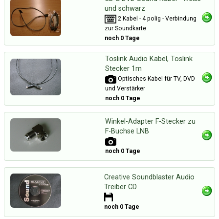
und schwarz
2 Kabel - 4 polig - Verbindung
zur Soundkarte
noch 0 Tage
Toslink Audio Kabel, Toslink
Stecker 1m
Optisches Kabel für TV, DVD
und Verstärker
noch 0 Tage
Winkel-Adapter F-Stecker zu
F-Buchse LNB
noch 0 Tage
Creative Soundblaster Audio
Treiber CD
noch 0 Tage