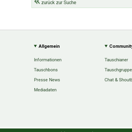
zurück zur Suche
Allgemein
Communit
Informationen
Tauschianer
Tauschbons
Tauschgrupp
Presse News
Chat & Shout
Mediadaten
Cookie Consent plugin for the EU cookie l