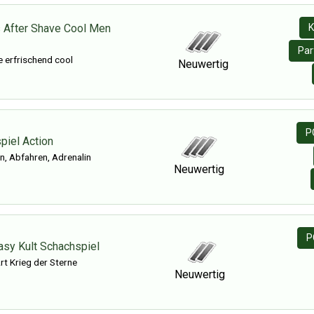
s After Shave Cool Men
K
Par
 erfrischend cool
Neuwertig
P
iel Action
n, Abfahren, Adrenalin
Neuwertig
P
asy Kult Schachspiel
rt Krieg der Sterne
Neuwertig