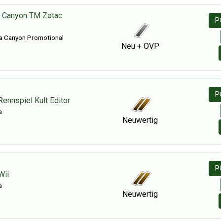
² Canyon TM Zotac
P
a Canyon Promotional
Neu + OVP
P
ennspiel Kult Editor
a
Neuwertig
P
Wii
a
Neuwertig