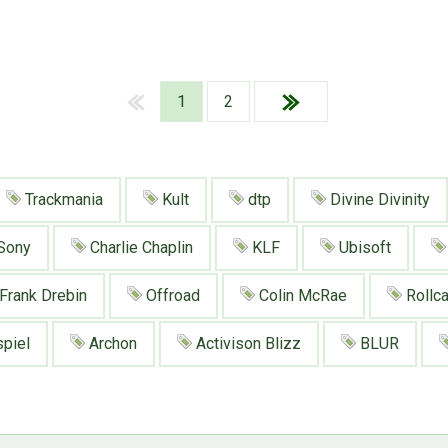
1
2
Trackmania
Kult
dtp
Divine Divinity
Sony
Charlie Chaplin
KLF
Ubisoft
Frank Drebin
Offroad
Colin McRae
Rollc
piel
Archon
Activison Blizz
BLUR