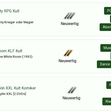
ity RPG Kult
PC
nity Krieger oder Magier
Neuwertig
Aben
Musi
oom KLF Kult
he White Room (1992)
Neuwertig
Dance 
plin XXL Kult Komiker
plin XXL [2 DVDs]
Neuwertig
Kla