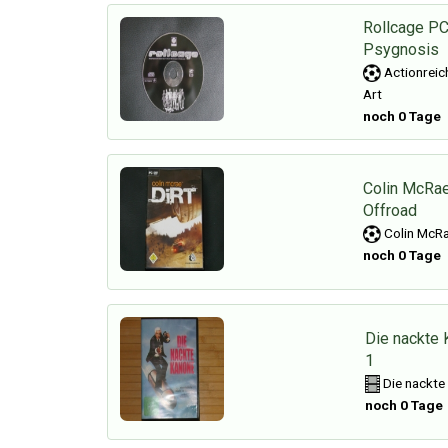
Rollcage PC
Psygnosis
Actionreic
Art
noch 0 Tage
Colin McRae
Offroad
Colin McRa
noch 0 Tage
Die nackte 
1
Die nackte
noch 0 Tage