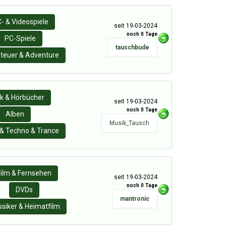
- & Videospiele
seit 19-03-2024
noch 0 Tage
PC-Spiele
tauschbude
teuer & Adventure
k & Hörbücher
seit 19-03-2024
noch 0 Tage
Alben
Musik_Tausch
& Techno & Trance
Film & Fernsehen
seit 19-03-2024
noch 0 Tage
DVDs
mantronic
ssiker & Heimatfilm