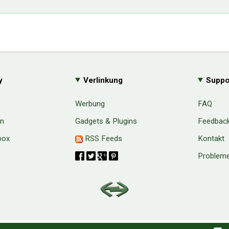
y
Verlinkung
Suppo
Werbung
FAQ
en
Gadgets & Plugins
Feedbac
box
RSS Feeds
Kontakt
Probleme
aw