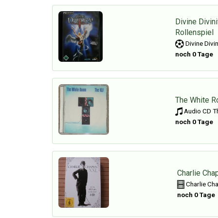
Divine Divin
Rollenspiel
Divine Divi
noch 0 Tage
The White R
Audio CD T
noch 0 Tage
Charlie Cha
Charlie Cha
noch 0 Tage