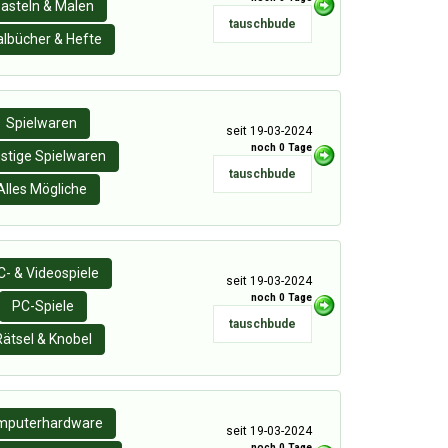
asteln & Malen
tauschbude
lbücher & Hefte
Spielwaren
seit 19-03-2024
noch 0 Tage
stige Spielwaren
tauschbude
Alles Mögliche
C- & Videospiele
seit 19-03-2024
noch 0 Tage
PC-Spiele
tauschbude
Rätsel & Knobel
mputerhardware
seit 19-03-2024
noch 0 Tage