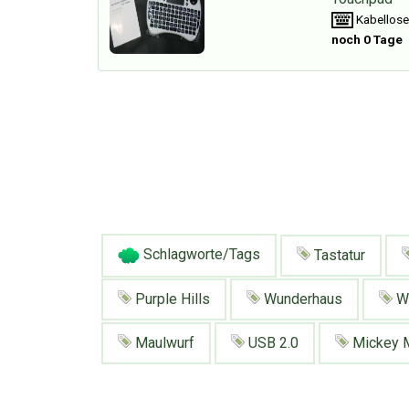
Kabellose
noch 0 Tage
Schlagworte/Tags
Tastatur
Purple Hills
Wunderhaus
Wi
Maulwurf
USB 2.0
Mickey 