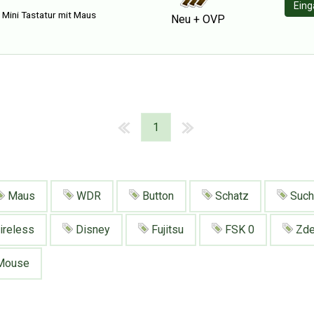
Eing
 Mini Tastatur mit Maus
Neu + OVP
1
Maus
WDR
Button
Schatz
Sucht
reless
Disney
Fujitsu
FSK 0
Zde
Mouse