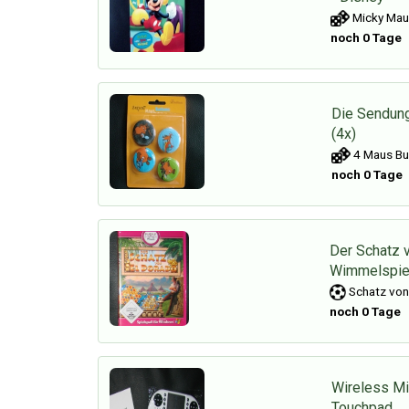
Micky Maus
noch 0 Tage
Die Sendung
(4x)
4 Maus Bu
noch 0 Tage
Der Schatz 
Wimmelspie
Schatz von
noch 0 Tage
Wireless Mi
Touchpad