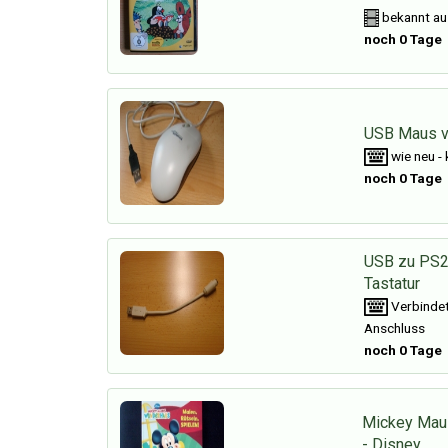
bekannt au
noch 0 Tage
USB Maus v
wie neu -
noch 0 Tage
USB zu PS2
Tastatur
Verbindet
Anschluss
noch 0 Tage
Mickey Mau
- Disney