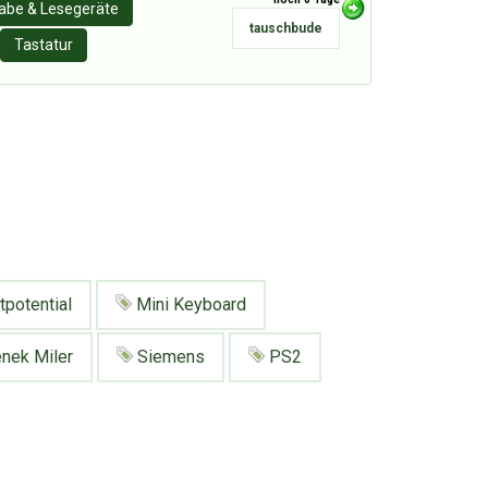
abe & Lesegeräte
tauschbude
Tastatur
potential
Mini Keyboard
nek Miler
Siemens
PS2