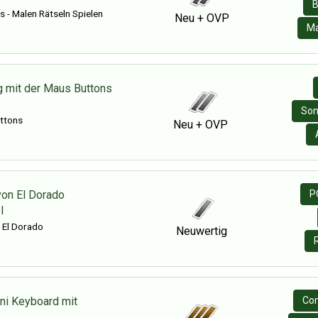
B
 - Malen Rätseln Spielen
Neu + OVP
Ma
 mit der Maus Buttons
Son
ttons
Neu + OVP
von El Dorado
P
l
 El Dorado
Neuwertig
ni Keyboard mit
Co