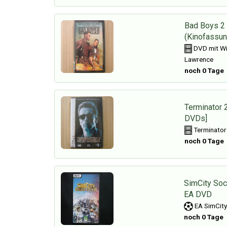
Bad Boys 2 
(Kinofassun
DVD mit Wil
Lawrence
noch 0 Tage
Terminator 2
DVDs]
Terminator
noch 0 Tage
SimCity Soc
EA DVD
EA SimCity 
noch 0 Tage