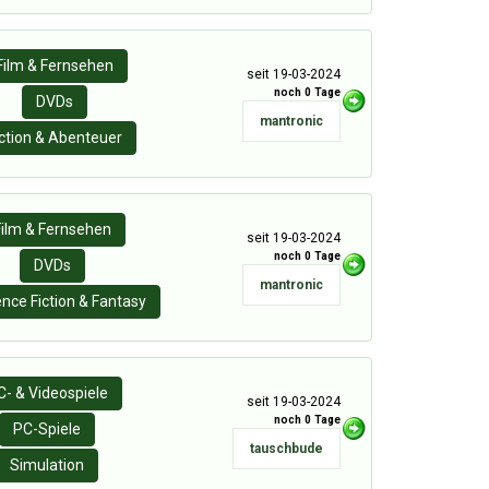
Film & Fernsehen
seit 19-03-2024
noch 0 Tage
DVDs
mantronic
ction & Abenteuer
Film & Fernsehen
seit 19-03-2024
noch 0 Tage
DVDs
mantronic
ence Fiction & Fantasy
C- & Videospiele
seit 19-03-2024
noch 0 Tage
PC-Spiele
tauschbude
Simulation