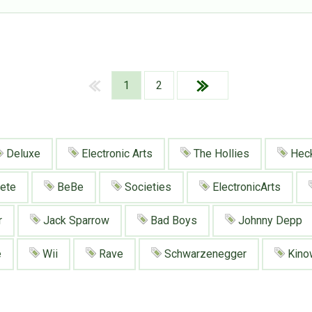
1
2
Deluxe
Electronic Arts
The Hollies
Hec
ete
BeBe
Societies
ElectronicArts
r
Jack Sparrow
Bad Boys
Johnny Depp
e
Wii
Rave
Schwarzenegger
Kino