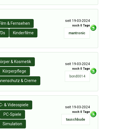
seit 19-03-2024
Film & Fernsehen
noch 0 Tage
VDs
Kinderfilme
mantronic
örper & Kosmetik
seit 19-03-2024
noch 0 Tage
Körperpflege
bond0014
nenschutz & Creme
C- & Videospiele
seit 19-03-2024
noch 0 Tage
PC-Spiele
tauschbude
Simulation