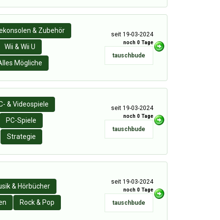
lekonsolen & Zubehör
seit 19-03-2024
noch 0 Tage
Wii & Wii U
tauschbude
Alles Mögliche
C- & Videospiele
seit 19-03-2024
noch 0 Tage
PC-Spiele
tauschbude
Strategie
seit 19-03-2024
sik & Hörbücher
noch 0 Tage
en
Rock & Pop
tauschbude