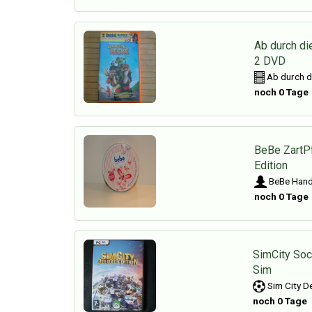
Ab durch di
2 DVD
Ab durch di
noch 0 Tage
BeBe ZartP
Edition
BeBe Han
noch 0 Tage
SimCity Soc
Sim
Sim City De
noch 0 Tage