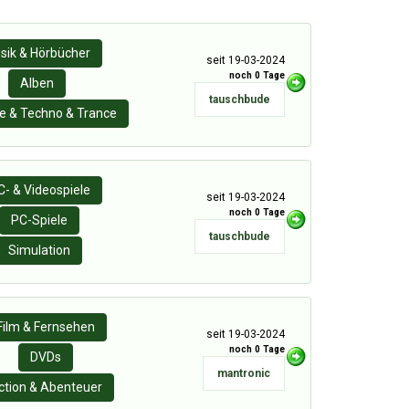
sik & Hörbücher
seit 19-03-2024
noch 0 Tage
Alben
tauschbude
e & Techno & Trance
C- & Videospiele
seit 19-03-2024
noch 0 Tage
PC-Spiele
tauschbude
Simulation
Film & Fernsehen
seit 19-03-2024
noch 0 Tage
DVDs
mantronic
ction & Abenteuer