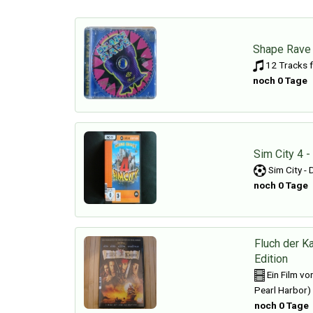
Shape Rave 
12 Tracks f
noch 0 Tage
Sim City 4 -
Sim City - 
noch 0 Tage
Fluch der K
Edition
Ein Film vo
Pearl Harbor)
noch 0 Tage