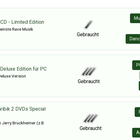
Mu
CD - Limited Edition
einste Rave Musik
Gebraucht
Danc
P
 Deluxe Edition für PC
Deluxe Version
Gebraucht
aribik 2 DVDs Special
n Jerry Bruckheimer (z.B.
Gebraucht
A