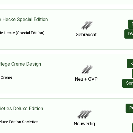
e Hecke Special Edition
e Hecke (Special Edition)
D
Gebraucht
flege Creme Design
K
dCreme
Neu + OVP
Son
ieties Deluxe Edition
P
luxe Edition Societies
Neuwertig