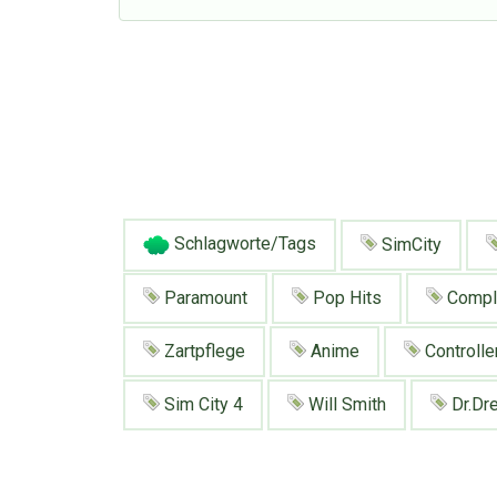
Schlagworte/Tags
SimCity
Paramount
Pop Hits
Compl
Zartpflege
Anime
Controlle
Sim City 4
Will Smith
Dr.Dr