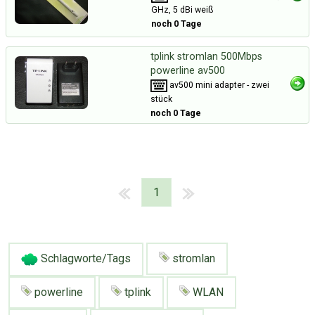
GHz, 5 dBi weiß
noch 0 Tage
tplink stromlan 500Mbps
powerline av500
av500 mini adapter - zwei
stück
noch 0 Tage
1
Schlagworte/Tags
stromlan
powerline
tplink
WLAN