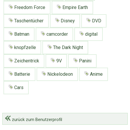
Google
Neu hier?
Freedom Force
Empire Earth
Mediadaten
Erweitere Suche
Presse News
Suchanfragen
Taschentücher
Disney
DVD
Zufallsartikel
Batman
camcorder
digital
Kategoriewolke
knopfzelle
The Dark Night
Tagwolke
Zeichentrick
9V
Panini
Batterie
Nickelodeon
Anime
Cars
zurück zum Benutzerprofil