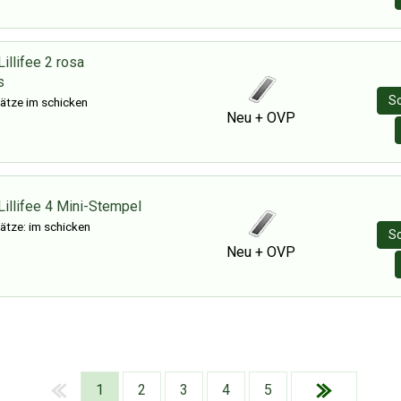
illifee 2 rosa
s
So
ätze im schicken
Neu + OVP
Lillifee 4 Mini-Stempel
ätze: im schicken
So
Neu + OVP
1
2
3
4
5