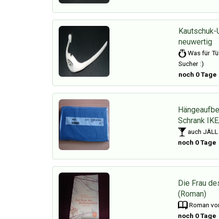
Kautschuk-U
neuwertig
Was für Tü
Sucher :)
noch 0 Tage
Hängeaufbe
Schrank IK
auch JÄLL
noch 0 Tage
Die Frau de
(Roman)
Roman von
noch 0 Tage