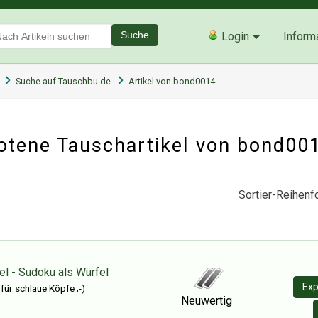
Suche
Login
Inform
Suche auf Tauschbu.de
Artikel von bond0014
tene Tauschartikel von bond00
Sortier-Reihenfo
l - Sudoku als Würfel
Exp
für schlaue Köpfe ;-)
Neuwertig