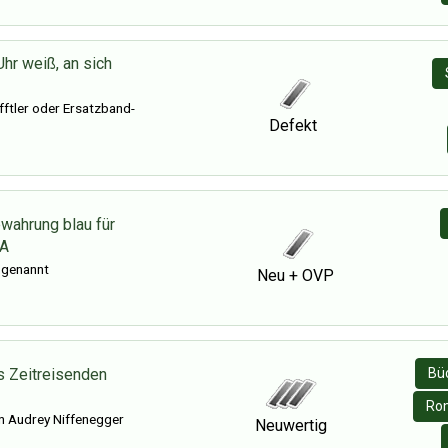
hr weiß, an sich
fftler oder Ersatzband-
Defekt
wahrung blau für
EA
 genannt
Neu + OVP
s Zeitreisenden
Büc
Ro
 Audrey Niffenegger
Neuwertig