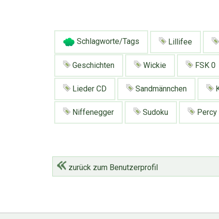
Schlagworte/Tags
Lillifee
Geschichten
Wickie
FSK 0
Lieder CD
Sandmännchen
K
Niffenegger
Sudoku
Percy
zurück zum Benutzerprofil