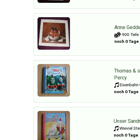
Anne Gedde
900 Teile
noch 0 Tage
Thomas & se
Percy
Eisenbahn 
noch 0 Tage
Unser Sand
Wieviel Ste
noch 0 Tage