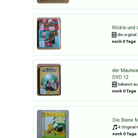
Wickie und 
die orginal
noch 0 Tage
der Maulwur
DVD 12
bekannt au
noch 0 Tage
Die Biene M
4 Original-
noch 0 Tage