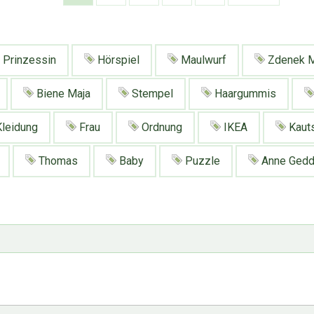
Prinzessin
Hörspiel
Maulwurf
Zdenek M
Biene Maja
Stempel
Haargummis
leidung
Frau
Ordnung
IKEA
Kaut
Thomas
Baby
Puzzle
Anne Ged