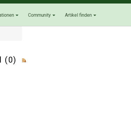
ationen
Community
Artikel finden
_l (0)