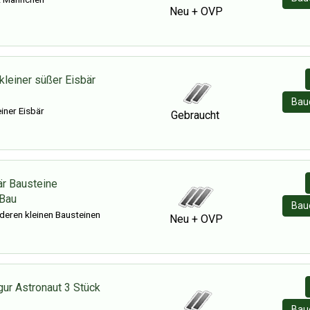
Neu + OVP
kleiner süßer Eisbär
Baue
iner Eisbär
Gebraucht
är Bausteine
 Bau
Baue
deren kleinen Bausteinen
Neu + OVP
gur Astronaut 3 Stück
Baue