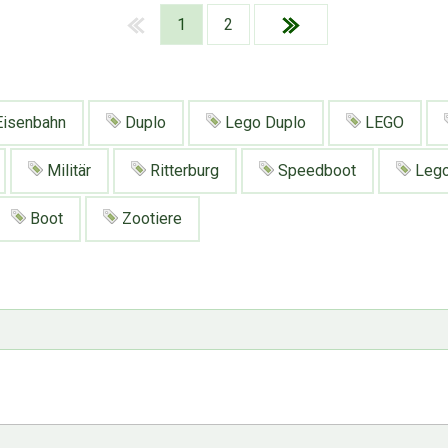
1
2
isenbahn
Duplo
Lego Duplo
LEGO
Militär
Ritterburg
Speedboot
Lego
Boot
Zootiere