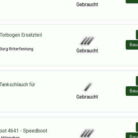
Gebraucht
Torbogen Ersatzteil
Baue
Burg Ritterfestung
Gebraucht
Tankschlauch für
Baue
Gebraucht
oot 4641 - Speedboot
Baue
t Männchen