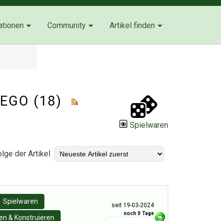
ationen
Community
Artikel finden
 LEGO (18)
Spielwaren
lge der Artikel
Spielwaren
seit 19-03-2024
noch 0 Tage
n & Konstruieren