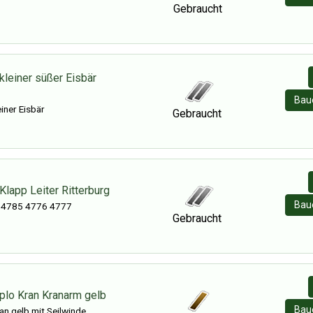
Gebraucht
kleiner süßer Eisbär
Baue
iner Eisbär
Gebraucht
lapp Leiter Ritterburg
Baue
 4785 4776 4777
Gebraucht
plo Kran Kranarm gelb
Baue
an gelb mit Seilwinde