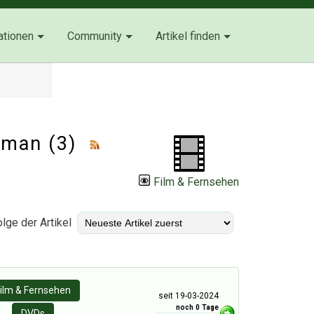
ationen
Community
Artikel finden
atman (3)
Film & Fernsehen
lge der Artikel
ilm & Fernsehen
seit 19-03-2024
noch 0 Tage
DVDs