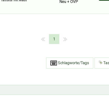
Neu + OVP
1
Schlagworte/Tags
Tas