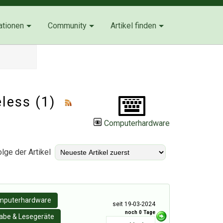
ationen
Community
Artikel finden
eless (1)
Computerhardware
lge der Artikel
mputerhardware
seit 19-03-2024
noch 0 Tage
abe & Lesegeräte