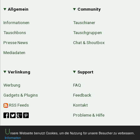
Allgemein
Community
Informationen
Tauschianer
Tauschbons
Tauschgruppen
Presse News
Chat & Shoutbox
Mediadaten
Verlinkung
Support
Werbung
FAQ
Gadgets & Plugins
Feedback
RSS Feeds
Kontakt
Probleme & Hilfe
U
nsere Webseite benutzt Cookies, um die Nutzung für unsere Besucher zu verbessern.
Information