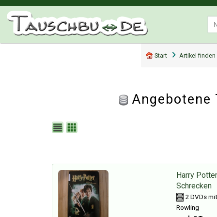
Start
Artikel finden
Angebotene 
Harry Potte
Schrecken
2 DVDs mit 
Rowling