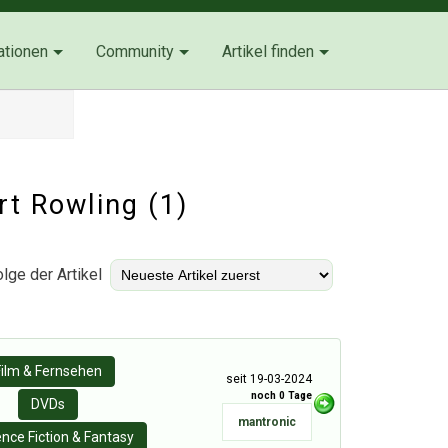
ationen
Community
Artikel finden
rt Rowling (1)
lge der Artikel
Film & Fernsehen
seit 19-03-2024
noch 0 Tage
DVDs
mantronic
ence Fiction & Fantasy