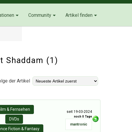
ationen
Community
Artikel finden
rt Shaddam (1)
lge der Artikel
Film & Fernsehen
seit 19-03-2024
noch 0 Tage
DVDs
mantronic
ence Fiction & Fantasy