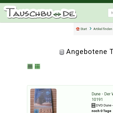
Start
Artikel finden
Angebotene T
Dune - Der 
10191
DVD Dune -
noch 0 Tage