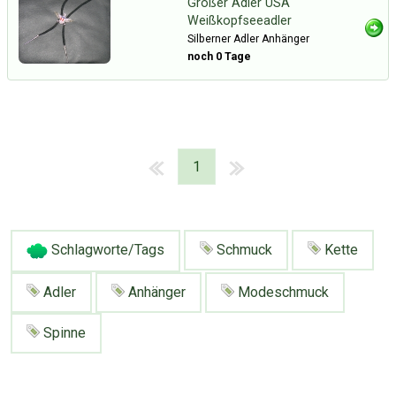
Großer Adler USA
Weißkopfseeadler
Silberner Adler Anhänger
noch 0 Tage
1
Schlagworte/Tags
Schmuck
Kette
Adler
Anhänger
Modeschmuck
Spinne