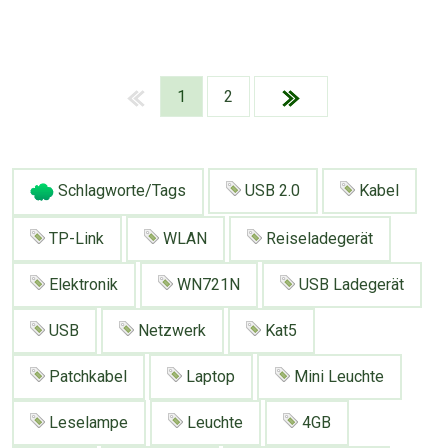
1
2
Schlagworte/Tags
USB 2.0
Kabel
TP-Link
WLAN
Reiseladegerät
Elektronik
WN721N
USB Ladegerät
USB
Netzwerk
Kat5
Patchkabel
Laptop
Mini Leuchte
Über Tauschbu↔de
Kategorien
Mit Email
Twitter
Facebook
Leselampe
Leuchte
4GB
Tauschbons
Neue Artikel