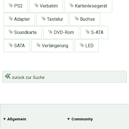
Google
Neu hier?
PS2
Verbatim
Kartenlesegerät
Mediadaten
Erweitere Suche
Presse News
Suchanfragen
Adapter
Tastatur
Buchse
Zufallsartikel
Soundkarte
DVD-Rom
S-ATA
Kategoriewolke
SATA
Verlängerung
LED
Tagwolke
zurück zur Suche
Allgemein
Community