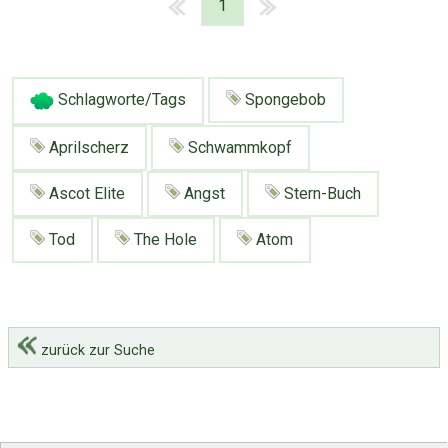
1
Schlagworte/Tags
Spongebob
Aprilscherz
Schwammkopf
Ascot Elite
Angst
Stern-Buch
Tod
The Hole
Atom
zurück zur Suche