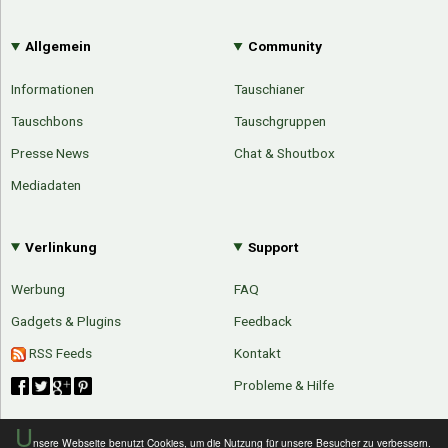
Allgemein
Community
Informationen
Tauschianer
Tauschbons
Tauschgruppen
Presse News
Chat & Shoutbox
Mediadaten
Verlinkung
Support
Werbung
FAQ
Gadgets & Plugins
Feedback
RSS Feeds
Kontakt
Probleme & Hilfe
Über Tauschbu↔de
Kategorien
Mit Email
Twitter
Facebook
U
nsere Webseite benutzt Cookies, um die Nutzung für unsere Besucher zu verbessern.
Tauschbons
Neue Artikel