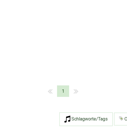
1
Schlagworte/Tags
O