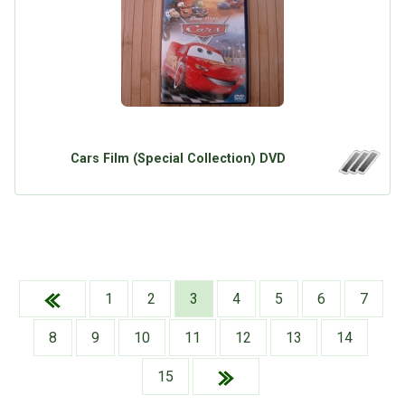
Cars Film (Special Collection) DVD
1
2
3
4
5
6
7
8
9
10
11
12
13
14
15