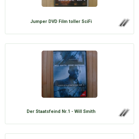
Google
Neu hier?
Mediadaten
Erweitere Suche
Presse News
Suchanfragen
Jumper DVD Film toller SciFi
Zufallsartikel
Kategoriewolke
Tagwolke
Der Staatsfeind Nr.1 - Will Smith