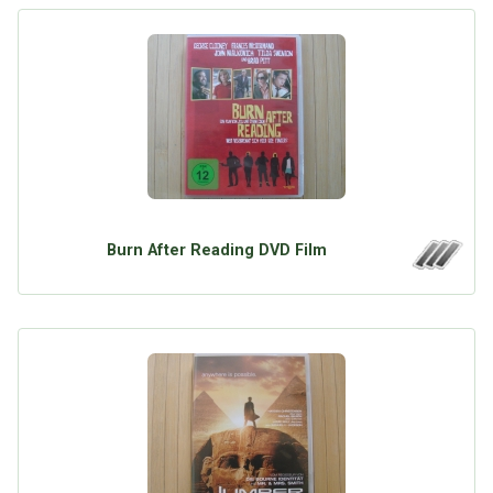
Burn After Reading DVD Film
Über Tauschbu↔de
Kategorien
Mit Email
Twitter
Facebook
Tauschbons
Neue Artikel