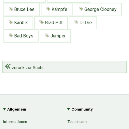
Bruce Lee
Kämpfe
George Clooney
Karibik
Brad Pitt
Dr.Dre
Bad Boys
Jumper
zurück zur Suche
Allgemein
Community
Informationen
Tauschianer