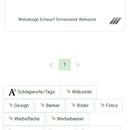
Google
Neu hier?
Mediadaten
Erweitere Suche
Presse News
Suchanfragen
Webdesign Entwurf Firmenseite Webseite
Zufallsartikel
Kategoriewolke
Tagwolke
1
Schlagworte/Tags
Webseite
Design
Banner
Bilder
Fotos
Werbefläche
Werbebanner