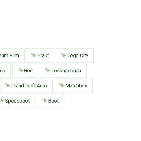
sum Film
Braut
Lego City
co
God
Lösungsbuch
GrandTheft Auto
Matchbox
Speedboot
Boot