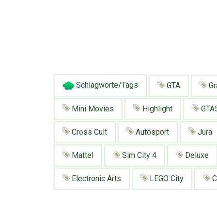
Schlagworte/Tags
GTA
Gr
Mini Movies
Highlight
GTA
Cross Cult
Autosport
Jura
Mattel
Sim City 4
Deluxe
Electronic Arts
LEGO City
C