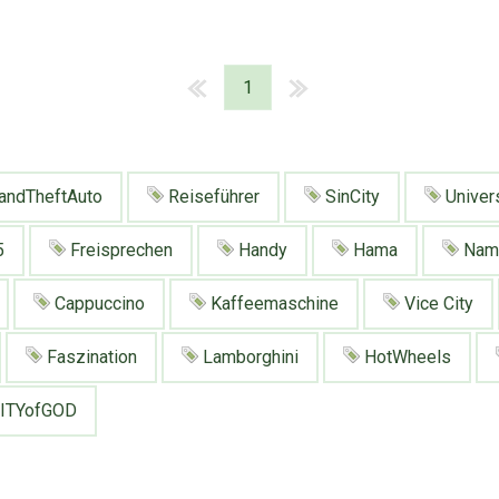
1
andTheftAuto
Reiseführer
SinCity
Univer
5
Freisprechen
Handy
Hama
Nam
Cappuccino
Kaffeemaschine
Vice City
Faszination
Lamborghini
HotWheels
ITYofGOD