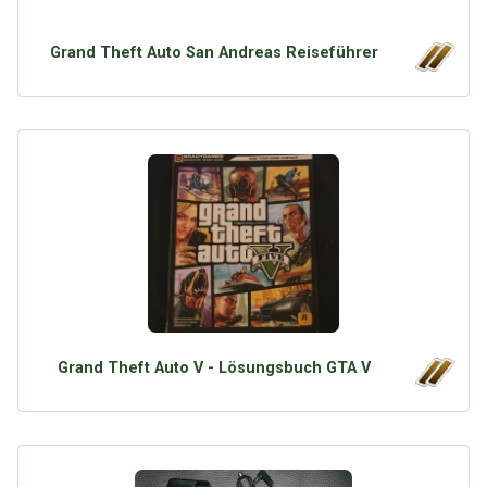
Grand Theft Auto San Andreas Reiseführer
Grand Theft Auto V - Lösungsbuch GTA V
Über Tauschbu↔de
Kategorien
Mit Email
Twitter
Facebook
Tauschbons
Neue Artikel