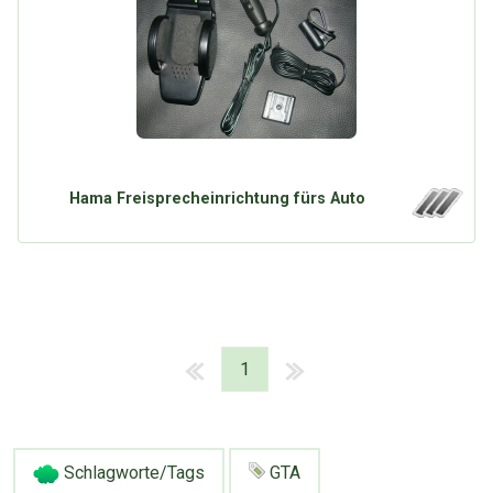
Google
Neu hier?
Mediadaten
Erweitere Suche
Presse News
Suchanfragen
Zufallsartikel
Kategoriewolke
Tagwolke
Hama Freisprecheinrichtung fürs Auto
1
Schlagworte/Tags
GTA