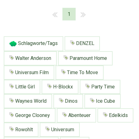
Google
Neu hier?
Mediadaten
Erweitere Suche
1
Presse News
Suchanfragen
Zufallsartikel
Kategoriewolke
Schlagworte/Tags
DENZEL
Tagwolke
Walter Anderson
Paramount Home
Universum Film
Time To Move
Little Girl
H-Blockx
Party Time
Waynes World
Dinos
Ice Cube
George Clooney
Abenteuer
Edelkids
Rowohlt
Universum