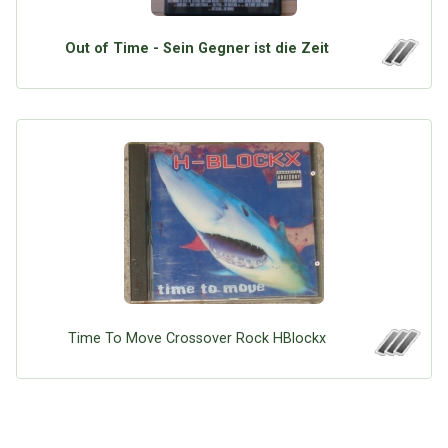
Out of Time - Sein Gegner ist die Zeit
Time To Move Crossover Rock HBlockx
Über Tauschbu↔de
Kategorien
Mit Email
Twitter
Facebook
Tauschbons
Neue Artikel